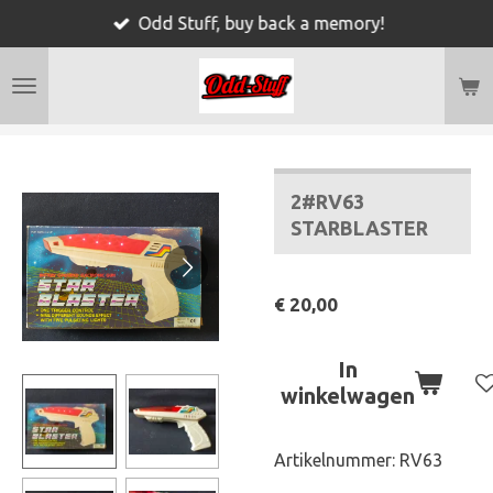
Odd Stuff, buy back a memory!
Ga
direct
naar
de
hoofdinhoud
2#RV63
STARBLASTER
€ 20,00
In
winkelwagen
Artikelnummer:
RV63