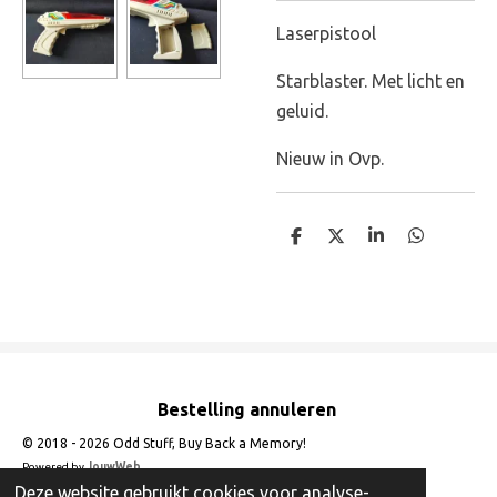
Laserpistool
Starblaster. Met licht en
geluid.
Nieuw in Ovp.
D
D
S
D
e
e
h
e
l
e
a
l
e
l
r
e
n
e
n
Bestelling annuleren
© 2018 - 2026 Odd Stuff, Buy Back a Memory!
Powered by
JouwWeb
Deze website gebruikt cookies voor analyse-