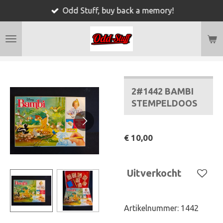
Odd Stuff, buy back a memory!
Ga
direct
naar
de
hoofdinhoud
2#1442 BAMBI
STEMPELDOOS
€ 10,00
Uitverkocht
Artikelnummer:
1442