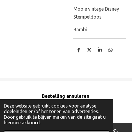
Mooie vintage Disney
Stempeldoos
Bambi
D
D
S
D
e
e
h
e
l
e
a
l
e
l
r
e
n
e
n
Bestelling annuleren
© 2018 - 2026 Odd Stuff, Buy Back a Memory!
Deze website gebruikt cookies voor analyse-
doeleinden en/of het tonen van advertenties.
Powered by
JouwWeb
Door gebruik te blijven maken van de site gaat u
hiermee akkoord.