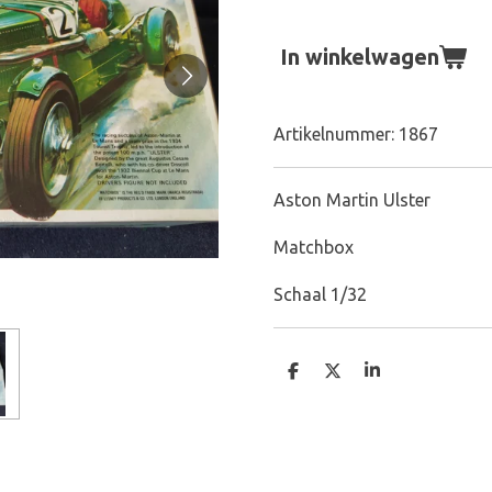
In winkelwagen
Artikelnummer:
1867
Aston Martin Ulster
Matchbox
Schaal 1/32
D
D
S
e
e
h
l
e
a
e
l
r
n
e