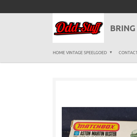
Ga
direct
naar
BRING
de
hoofdinhoud
HOME VINTAGE SPEELGOED
CONTAC