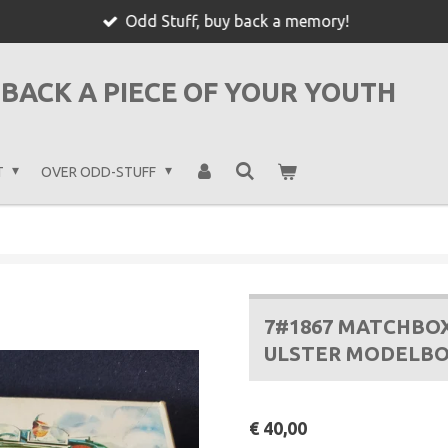
Odd Stuff, buy back a memory!
BACK A PIECE OF YOUR YOUTH
T
OVER ODD-STUFF
7#1867 MATCHBO
ULSTER MODELB
€ 40,00