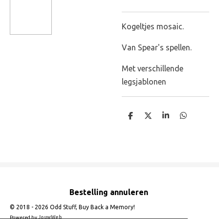
Kogeltjes mosaic.
Van Spear's spellen.
Met verschillende
legsjablonen
D
D
S
D
e
e
h
e
l
e
a
l
e
l
r
e
n
e
n
Bestelling annuleren
© 2018 - 2026 Odd Stuff, Buy Back a Memory!
Powered by
JouwWeb