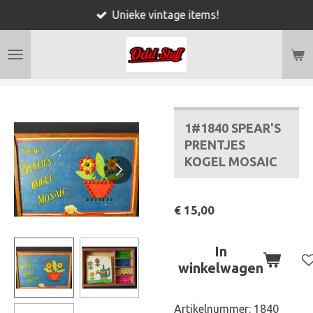
Unieke vintage items!
Ga
direct
naar
de
hoofdinhoud
1#1840 SPEAR'S
PRENTJES
KOGEL MOSAIC
€ 15,00
In
winkelwagen
Artikelnummer:
1840