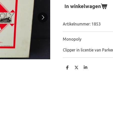
In winkelwagen
Artikelnummer:
1853
Monopoly
Clipper in licentie van Park
D
D
S
e
e
h
l
e
a
e
l
r
n
e