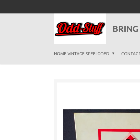
Ga
direct
naar
BRING
de
hoofdinhoud
HOME VINTAGE SPEELGOED
CONTAC