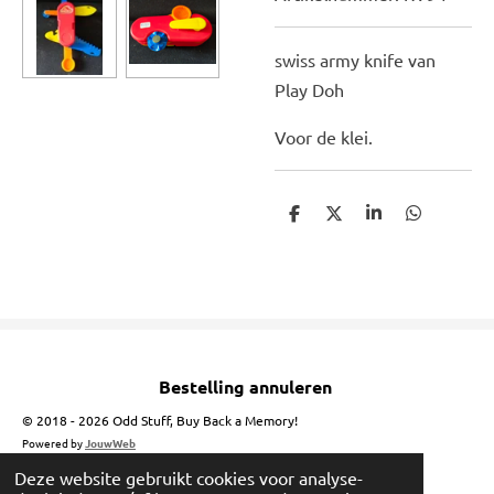
swiss army knife van
Play Doh
Voor de klei.
D
D
S
D
e
e
h
e
l
e
a
l
e
l
r
e
n
e
n
Bestelling annuleren
© 2018 - 2026 Odd Stuff, Buy Back a Memory!
Powered by
JouwWeb
Deze website gebruikt cookies voor analyse-