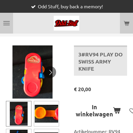
Odd Stuff, buy back a memory!
Ga
direct
naar
de
hoofdinhoud
3#RV94 PLAY DO
SWISS ARMY
KNIFE
€ 20,00
In
winkelwagen
Artikelnummer:
RV94