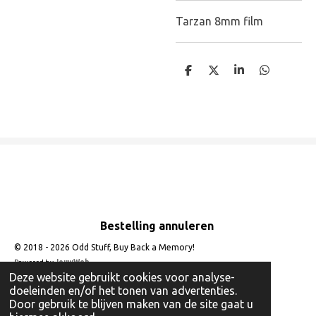
Tarzan 8mm film
D
D
S
D
e
e
h
e
l
e
a
l
e
l
r
e
n
e
n
Bestelling annuleren
© 2018 - 2026 Odd Stuff, Buy Back a Memory!
Powered by
JouwWeb
Deze website gebruikt cookies voor analyse-
doeleinden en/of het tonen van advertenties.
Door gebruik te blijven maken van de site gaat u