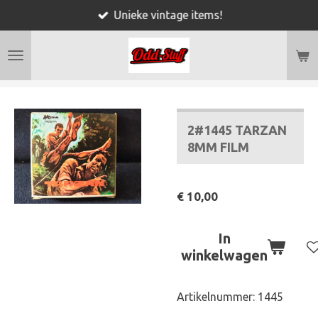
Unieke vintage items!
Ga
direct
naar
de
hoofdinhoud
2#1445 TARZAN
8MM FILM
€ 10,00
In
winkelwagen
Artikelnummer:
1445