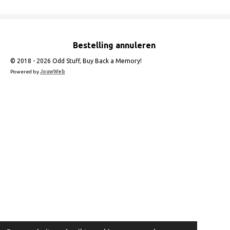
n
e
n
Bestelling annuleren
© 2018 - 2026 Odd Stuff, Buy Back a Memory!
Powered by
JouwWeb