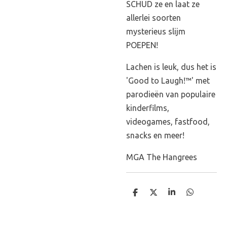
SCHUD ze en laat ze
allerlei soorten
mysterieus slijm
POEPEN!
Lachen is leuk, dus het is
'Good to Laugh!™' met
parodieën van populaire
kinderfilms,
videogames, fastfood,
snacks en meer!
MGA The Hangrees
D
D
S
D
e
e
h
e
l
e
a
l
e
l
r
e