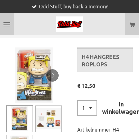
Odd Stuff, buy back a memory!
Ga
direct
naar
de
hoofdinhoud
H4 HANGREES
ROPLOPS
€ 12,50
In
winkelwage
Artikelnummer:
H4