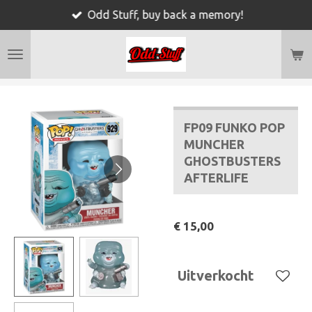
Odd Stuff, buy back a memory!
Ga
direct
naar
de
hoofdinhoud
FP09 FUNKO POP
MUNCHER
GHOSTBUSTERS
AFTERLIFE
€ 15,00
Uitverkocht