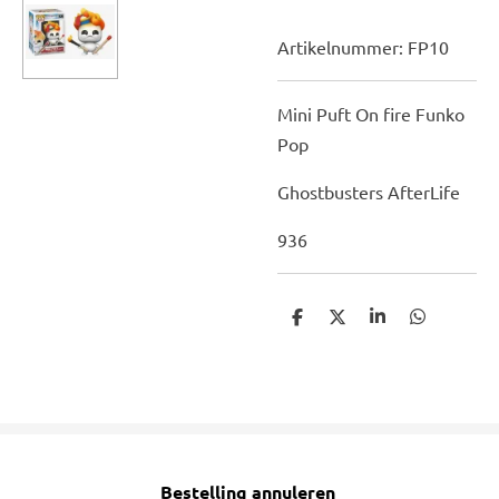
Artikelnummer:
FP10
Mini Puft On fire Funko
Pop
Ghostbusters AfterLife
936
D
D
S
D
e
e
h
e
l
e
a
l
e
l
r
e
n
e
n
Bestelling annuleren