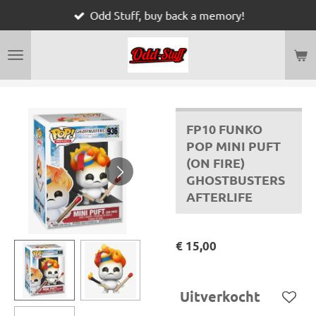
Odd Stuff, buy back a memory!
Ga
direct
naar
de
hoofdinhoud
FP10 FUNKO
POP MINI PUFT
(ON FIRE)
GHOSTBUSTERS
AFTERLIFE
€ 15,00
Uitverkocht