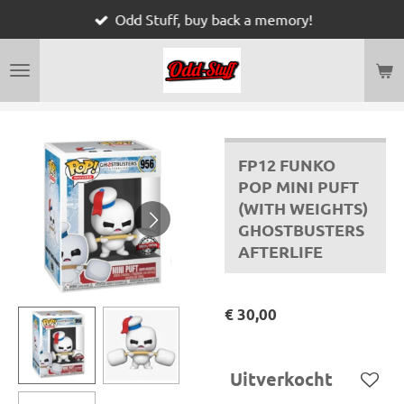
Odd Stuff, buy back a memory!
Ga
direct
naar
de
hoofdinhoud
FP12 FUNKO
POP MINI PUFT
(WITH WEIGHTS)
GHOSTBUSTERS
AFTERLIFE
€ 30,00
Uitverkocht