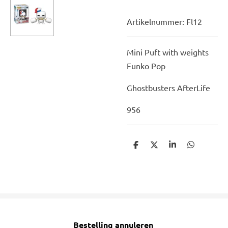
Artikelnummer:
Fl12
Mini Puft with weights
Funko Pop
Ghostbusters AfterLife
956
D
D
S
D
e
e
h
e
l
e
a
l
e
l
r
e
n
e
n
Bestelling annuleren