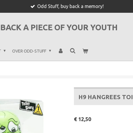
Odd Stuff, buy back a memory!
BACK A PIECE OF YOUR YOUTH
T
OVER ODD-STUFF
H9 HANGREES TO
€ 12,50