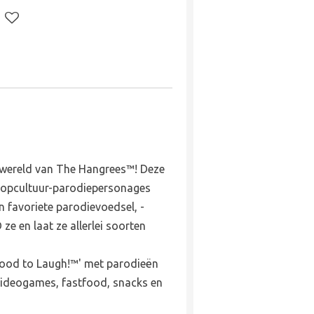
 wereld van The Hangrees™! Deze
popcultuur-parodiepersonages
 favoriete parodievoedsel, -
ze en laat ze allerlei soorten
'Good to Laugh!™' met parodieën
 videogames, fastfood, snacks en