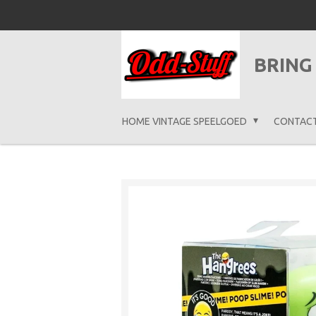
Ga
direct
naar
BRING
de
hoofdinhoud
HOME VINTAGE SPEELGOED
CONTAC