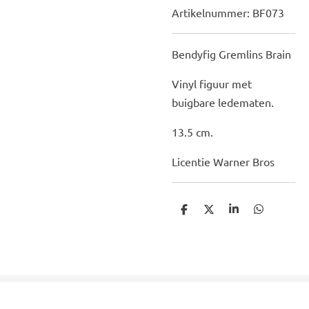
Artikelnummer:
BF073
Bendyfig Gremlins Brain
Vinyl figuur met
buigbare ledematen.
13.5 cm.
Licentie Warner Bros
D
D
S
D
e
e
h
e
l
e
a
l
e
l
r
e
n
e
n