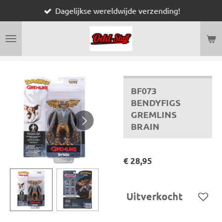
Dagelijkse wereldwijde verzending!
Ga
direct
naar
de
hoofdinhoud
BF073
BENDYFIGS
GREMLINS
BRAIN
€ 28,95
Uitverkocht