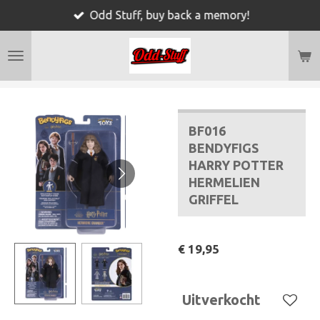
Odd Stuff, buy back a memory!
Ga
direct
naar
de
hoofdinhoud
BF016
BENDYFIGS
HARRY POTTER
HERMELIEN
GRIFFEL
€ 19,95
Uitverkocht