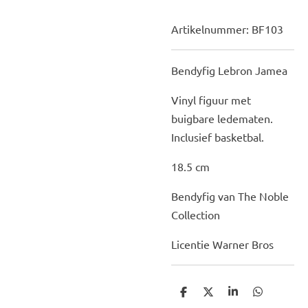
Artikelnummer:
BF103
Bendyfig Lebron Jamea
Vinyl figuur met
buigbare ledematen.
Inclusief basketbal.
18.5 cm
Bendyfig van The Noble
Collection
Licentie Warner Bros
D
D
S
D
e
e
h
e