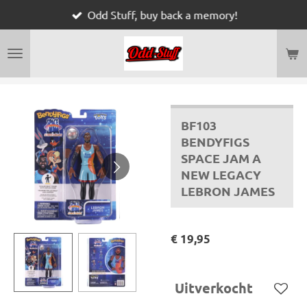
Odd Stuff, buy back a memory!
Ga
direct
naar
de
hoofdinhoud
BF103
BENDYFIGS
SPACE JAM A
NEW LEGACY
LEBRON JAMES
€ 19,95
Uitverkocht