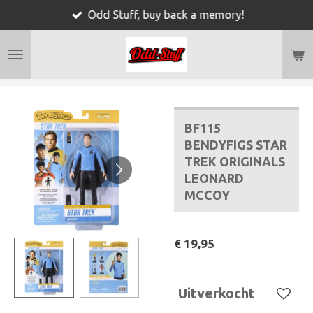
Odd Stuff, buy back a memory!
Ga
direct
naar
de
hoofdinhoud
BF115
BENDYFIGS STAR
TREK ORIGINALS
LEONARD
MCCOY
€ 19,95
Uitverkocht