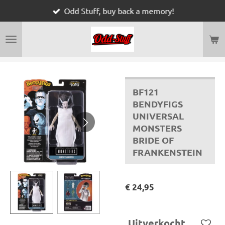
Odd Stuff, buy back a memory!
Ga
direct
naar
de
hoofdinhoud
BF121
BENDYFIGS
UNIVERSAL
MONSTERS
BRIDE OF
FRANKENSTEIN
€ 24,95
Uitverkocht