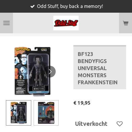
Odd Stuff, buy back a memory!
Ga
direct
naar
de
hoofdinhoud
BF123
BENDYFIGS
UNIVERSAL
MONSTERS
FRANKENSTEIN
€ 19,95
Uitverkocht