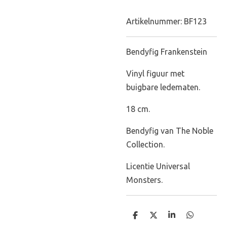
Artikelnummer:
BF123
Bendyfig Frankenstein
Vinyl figuur met
buigbare ledematen.
18 cm.
Bendyfig van The Noble
Collection.
Licentie Universal
Monsters.
D
D
S
D
e
e
h
e