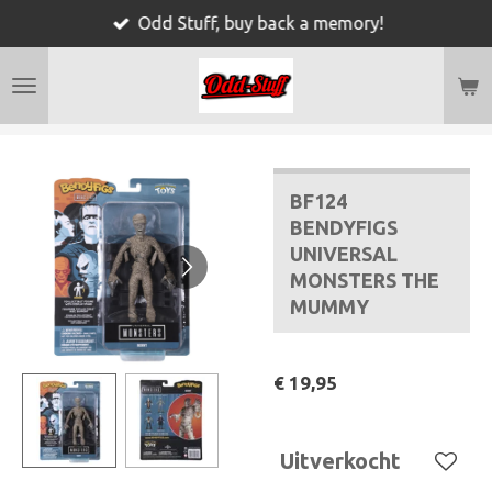
Odd Stuff, buy back a memory!
Ga
direct
naar
de
hoofdinhoud
BF124
BENDYFIGS
UNIVERSAL
MONSTERS THE
MUMMY
€ 19,95
Uitverkocht