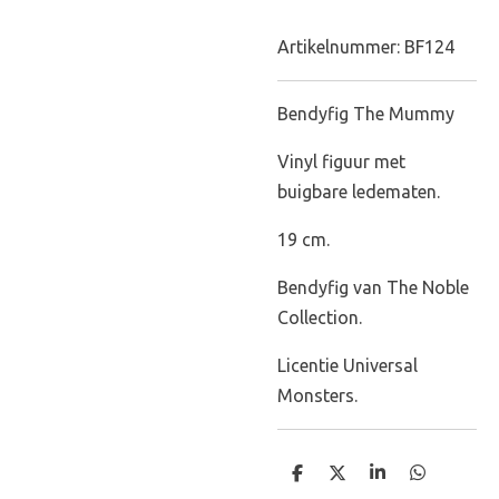
Artikelnummer:
BF124
Bendyfig The Mummy
Vinyl figuur met
buigbare ledematen.
19 cm.
Bendyfig van The Noble
Collection.
Licentie Universal
Monsters.
D
D
S
D
e
e
h
e