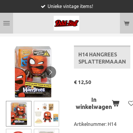
Unieke vintage items!
Ga
direct
naar
de
hoofdinhoud
H14 HANGREES
SPLATTERMAAAN
€ 12,50
In
winkelwagen
Artikelnummer:
H14