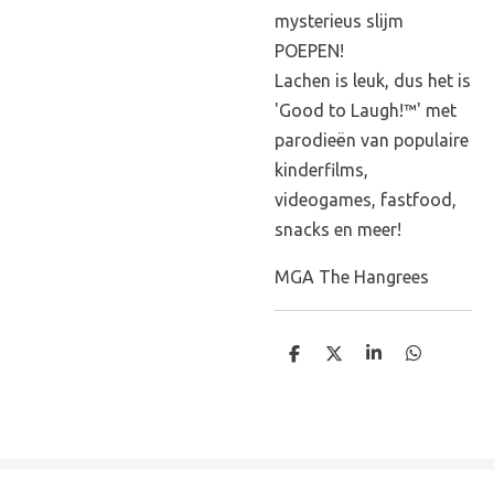
mysterieus slijm
POEPEN!
Lachen is leuk, dus het is
'Good to Laugh!™' met
parodieën van populaire
kinderfilms,
videogames, fastfood,
snacks en meer!
MGA The Hangrees
D
D
S
D
e
e
h
e
l
e
a
l
e
l
r
e
n
e
n