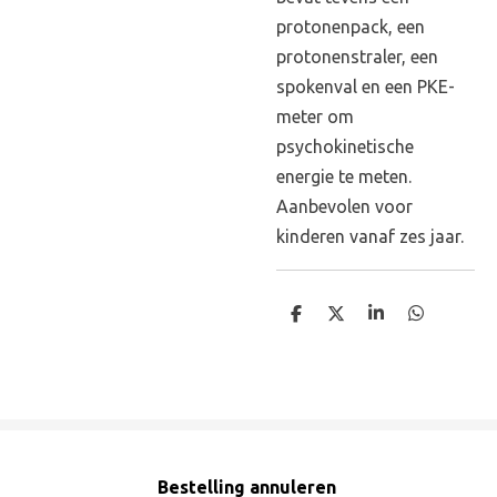
protonenpack, een
protonenstraler, een
spokenval en een PKE-
meter om
psychokinetische
energie te meten.
Aanbevolen voor
kinderen vanaf zes jaar.
D
D
S
D
e
e
h
e
l
e
a
l
e
l
r
e
n
e
n
Bestelling annuleren