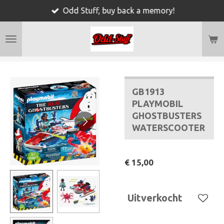
Odd Stuff, buy back a memory!
Ga
direct
naar
de
hoofdinhoud
GB1913
PLAYMOBIL
GHOSTBUSTERS
WATERSCOOTER
€ 15,00
Uitverkocht