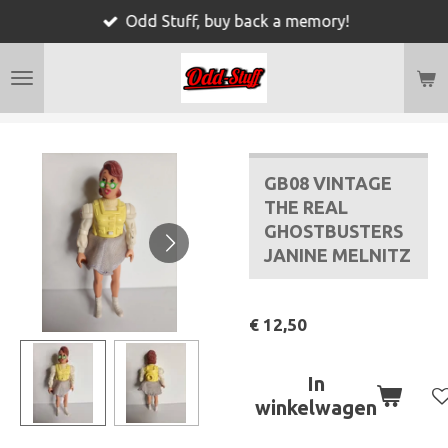
Odd Stuff, buy back a memory!
Ga
direct
naar
de
hoofdinhoud
GB08 VINTAGE
THE REAL
GHOSTBUSTERS
JANINE MELNITZ
€ 12,50
In
winkelwagen