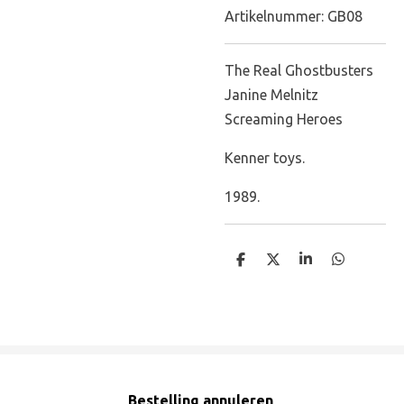
Artikelnummer:
GB08
The Real Ghostbusters
Janine Melnitz
Screaming Heroes
Kenner toys.
1989.
D
D
S
D
e
e
h
e
l
e
a
l
e
l
r
e
n
e
n
Bestelling annuleren