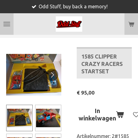
Odd Stuff, buy back a memory!
Ga
direct
naar
de
hoofdinhoud
1585 CLIPPER
CRAZY RACERS
STARTSET
€ 95,00
In
winkelwagen
Artikelnummer:
2#1585