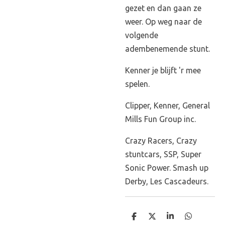
gezet en dan gaan ze
weer. Op weg naar de
volgende
adembenemende stunt.
Kenner je blijft 'r mee
spelen.
Clipper, Kenner, General
Mills Fun Group inc.
Crazy Racers, Crazy
stuntcars, SSP, Super
Sonic Power. Smash up
Derby, Les Cascadeurs.
D
D
S
D