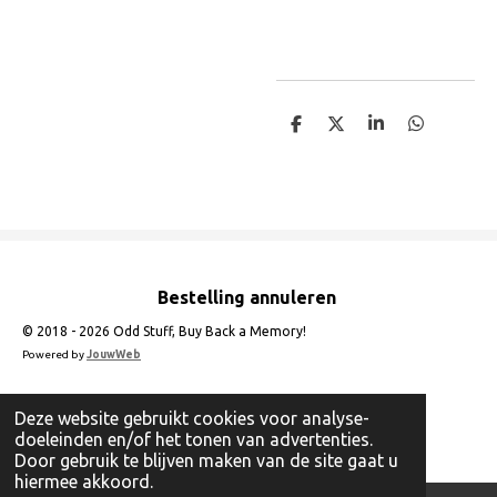
D
D
S
D
e
e
h
e
l
e
a
l
e
l
r
e
n
e
n
Bestelling annuleren
© 2018 - 2026 Odd Stuff, Buy Back a Memory!
Powered by
JouwWeb
Deze website gebruikt cookies voor analyse-
doeleinden en/of het tonen van advertenties.
Door gebruik te blijven maken van de site gaat u
hiermee akkoord.