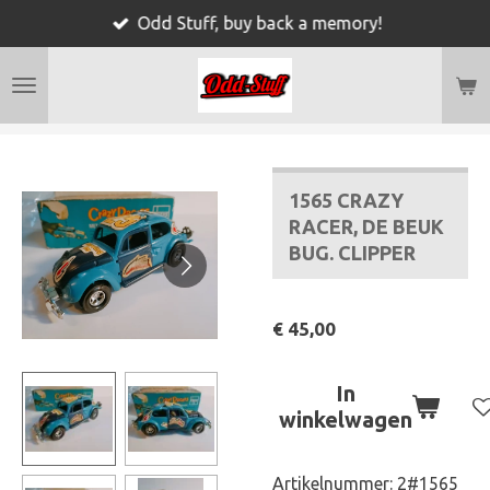
Odd Stuff, buy back a memory!
Ga
direct
naar
de
hoofdinhoud
1565 CRAZY
RACER, DE BEUK
BUG. CLIPPER
€ 45,00
In
winkelwagen
Artikelnummer:
2#1565