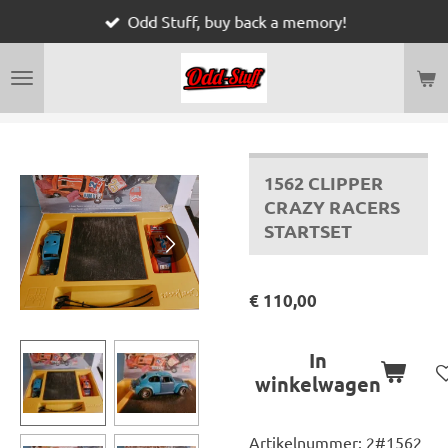
Odd Stuff, buy back a memory!
Ga
direct
naar
de
hoofdinhoud
1562 CLIPPER
CRAZY RACERS
STARTSET
€ 110,00
In
winkelwagen
Artikelnummer:
2#1562