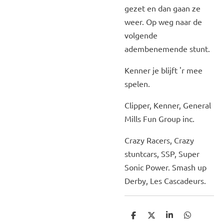
gezet en dan gaan ze
weer. Op weg naar de
volgende
adembenemende stunt.
Kenner je blijft 'r mee
spelen.
Clipper, Kenner, General
Mills Fun Group inc.
Crazy Racers, Crazy
stuntcars, SSP, Super
Sonic Power. Smash up
Derby, Les Cascadeurs.
D
D
S
D