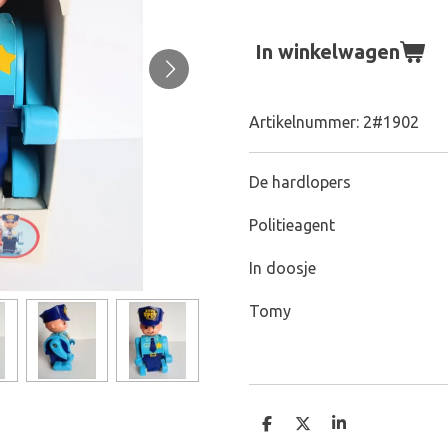
In winkelwagen
Artikelnummer:
2#1902
De hardlopers
Politieagent
In doosje
Tomy
D
D
S
e
e
h