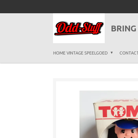
Ga
direct
naar
BRING
de
hoofdinhoud
HOME VINTAGE SPEELGOED
CONTAC