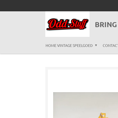
Ga
direct
naar
BRING
de
hoofdinhoud
HOME VINTAGE SPEELGOED
CONTAC