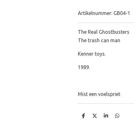
Artikelnummer:
GB04-1
The Real Ghostbusters
The trash can man
Kenner toys.
1989.
Mist een voelspriet
D
D
S
D
e
e
h
e
l
e
a
l
e
l
r
e
n
e
n