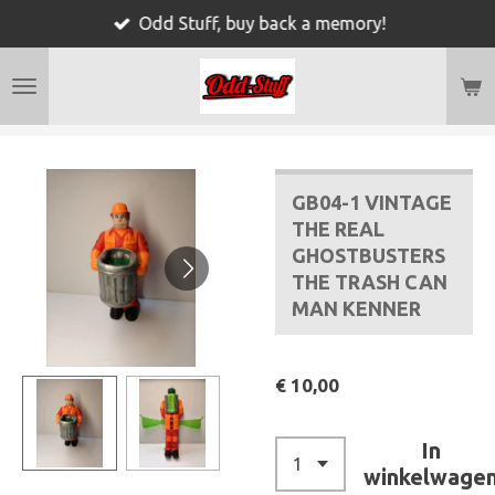
Odd Stuff, buy back a memory!
Ga
direct
naar
de
hoofdinhoud
GB04-1 VINTAGE
THE REAL
GHOSTBUSTERS
THE TRASH CAN
MAN KENNER
€ 10,00
In
winkelwage