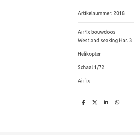
Artikelnummer:
2018
Airfix bouwdoos
Westland seaking Har. 3
Helikopter
Schaal 1/72
Airfix
D
D
S
D
e
e
h
e
l
e
a
l
e
l
r
e
n
e
n