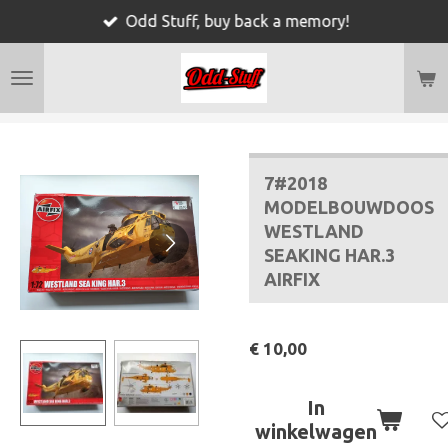
Odd Stuff, buy back a memory!
Ga
direct
naar
de
hoofdinhoud
7#2018
MODELBOUWDOOS
WESTLAND
SEAKING HAR.3
AIRFIX
€ 10,00
In
winkelwagen