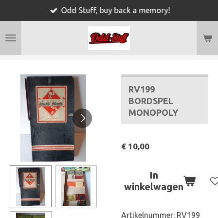
Odd Stuff, buy back a memory!
Ga
direct
naar
de
hoofdinhoud
RV199
BORDSPEL
MONOPOLY
€ 10,00
In
winkelwagen
Artikelnummer:
RV199