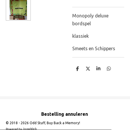
Monopoly deluxe
bordspel
klassiek
Smeets en Schippers
D
D
S
D
e
e
h
e
l
e
a
l
e
l
r
e
n
e
n
Bestelling annuleren
© 2018 - 2026 Odd Stuff, Buy Back a Memory!
Powered by
JouwWeb