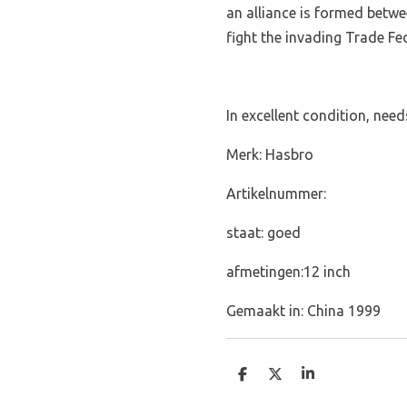
an alliance is formed betw
fight the invading Trade Fe
In excellent condition, nee
Merk: Hasbro
Artikelnummer:
staat: goed
afmetingen:12 inch
Gemaakt in: China 1999
D
D
S
e
e
h