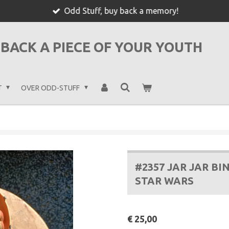
Odd Stuff, buy back a memory!
BACK A PIECE OF YOUR YOUTH
T
OVER ODD-STUFF
#2357 JAR JAR BIN
STAR WARS
€ 25,00