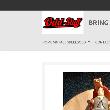
Ga
direct
naar
BRING
de
hoofdinhoud
HOME VINTAGE SPEELGOED
CONTAC