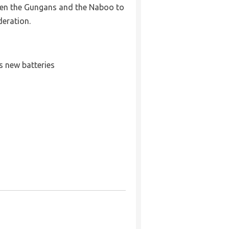
een the Gungans and the Naboo to
deration.
ds new batteries