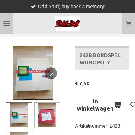
Odd Stuff, buy back a memory!
Ga
direct
naar
de
hoofdinhoud
2428 BORDSPEL
MONOPOLY
€ 7,50
In
winkelwagen
Artikelnummer:
2428