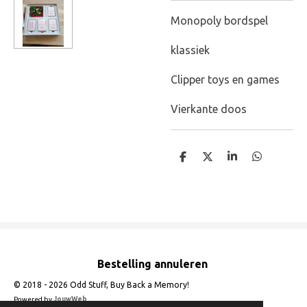
Monopoly bordspel
klassiek
Clipper toys en games
Vierkante doos
D
D
S
D
e
e
h
e
l
e
a
l
e
l
r
e
n
e
n
Bestelling annuleren
© 2018 - 2026 Odd Stuff, Buy Back a Memory!
Powered by
JouwWeb