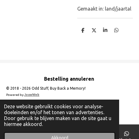
Gemaakt in: land/jaartal
D
D
S
D
e
e
h
e
l
e
a
l
e
l
r
e
n
e
n
Bestelling annuleren
© 2018 - 2026 Odd Stuff, Buy Back a Memory!
Powered by
JouwWeb
Deze website gebruikt cookies voor analyse-
doeleinden en/of het tonen van advertenties.
Door gebruik te blijven maken van de site gaat u
hiermee akkoord.
Akkoord