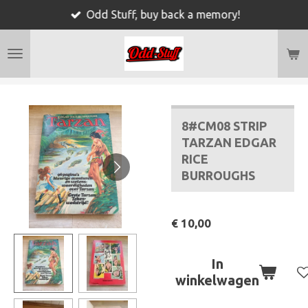
Odd Stuff, buy back a memory!
Ga
direct
naar
de
hoofdinhoud
8#CM08 STRIP
TARZAN EDGAR
RICE
BURROUGHS
€ 10,00
In
winkelwagen