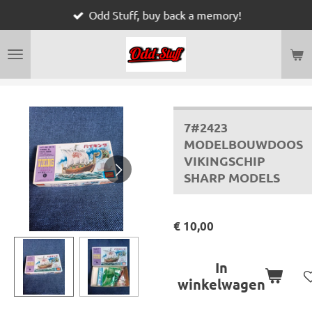
Odd Stuff, buy back a memory!
Ga
direct
naar
de
hoofdinhoud
7#2423
MODELBOUWDOOS
VIKINGSCHIP
SHARP MODELS
€ 10,00
In
winkelwagen