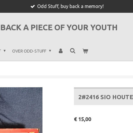
Odd Stuff, buy back a memory!
BACK A PIECE OF YOUR YOUTH
T
OVER ODD-STUFF
2#2416 SIO HOU
€ 15,00