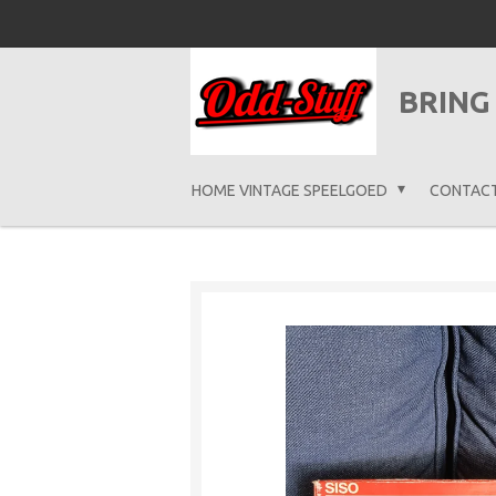
Ga
direct
naar
BRING
de
hoofdinhoud
HOME VINTAGE SPEELGOED
CONTAC