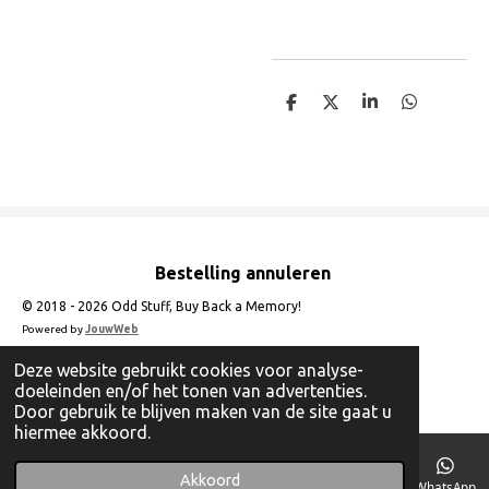
D
D
S
D
e
e
h
e
l
e
a
l
e
l
r
e
n
e
n
Bestelling annuleren
© 2018 - 2026 Odd Stuff, Buy Back a Memory!
Powered by
JouwWeb
Deze website gebruikt cookies voor analyse-
doeleinden en/of het tonen van advertenties.
Door gebruik te blijven maken van de site gaat u
hiermee akkoord.
Akkoord
E-mailadres
Telefoonnummer
Instagram
WhatsApp