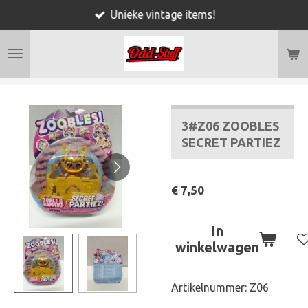
Unieke vintage items!
Ga
direct
naar
de
hoofdinhoud
3#Z06 ZOOBLES
SECRET PARTIEZ
€ 7,50
In
winkelwagen
Artikelnummer:
Z06