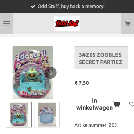
Odd Stuff, buy back a memory!
Ga
direct
naar
de
hoofdinhoud
3#Z05 ZOOBLES
SECRET PARTIEZ
€ 7,50
In
winkelwagen
Artikelnummer:
Z05