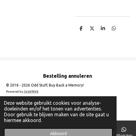
D
D
S
D
e
e
h
e
l
e
a
l
e
l
r
e
n
e
n
Bestelling annuleren
© 2018 - 2026 Odd Stuff, Buy Back a Memory!
Powered by
JouwWeb
Deze website gebruikt cookies voor analyse-
doeleinden en/of het tonen van advertenties.
Door gebruik te blijven maken van de site gaat u
hiermee akkoord.
Akkoord
E-mailadres
Telefoonnummer
Instagram
WhatsApp