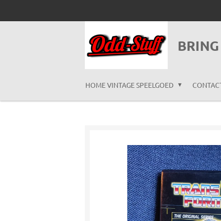
Ga
direct
naar
BRING
de
hoofdinhoud
HOME VINTAGE SPEELGOED
CONTAC