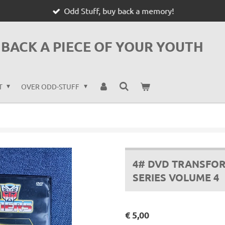
Odd Stuff, buy back a memory!
BACK A PIECE OF YOUR YOUTH
T
OVER ODD-STUFF
4# DVD TRANSFOR
SERIES VOLUME 4
€ 5,00