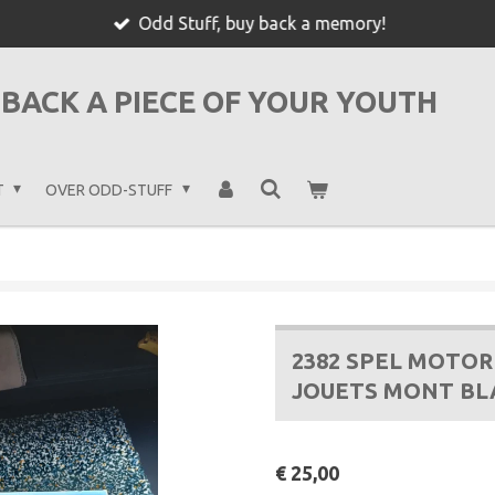
Odd Stuff, buy back a memory!
BACK A PIECE OF YOUR YOUTH
T
OVER ODD-STUFF
2382 SPEL MOTOR 
JOUETS MONT BL
€ 25,00