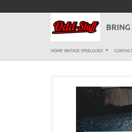
Ga
direct
naar
BRING
de
hoofdinhoud
HOME VINTAGE SPEELGOED
CONTAC