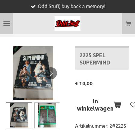
Odd Stuff, buy back a memory!
Ga
direct
naar
de
hoofdinhoud
2225 SPEL
SUPERMIND
€ 10,00
In
winkelwagen
Artikelnummer:
2#2225