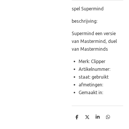
spel Supermind
beschrijving:
Supermind een versie
van Mastermind, duel
van Masterminds
Merk: Clipper
Artikelnummer:
staat: gebruikt
afmetingen:
Gemaakt in:
D
D
S
D
e
e
h
e
l
e
a
l