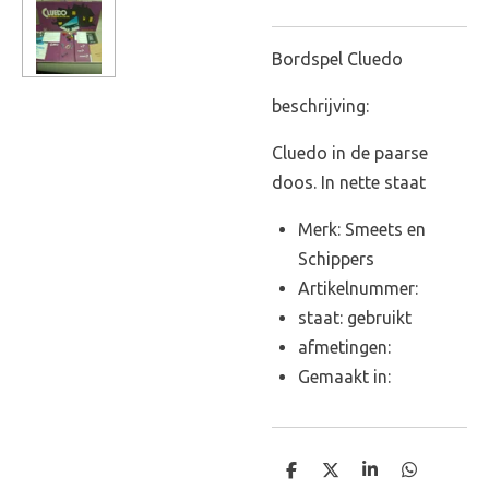
Bordspel Cluedo
beschrijving:
Cluedo in de paarse
doos. In nette staat
Merk: Smeets en
Schippers
Artikelnummer:
staat: gebruikt
afmetingen:
Gemaakt in:
D
D
S
D