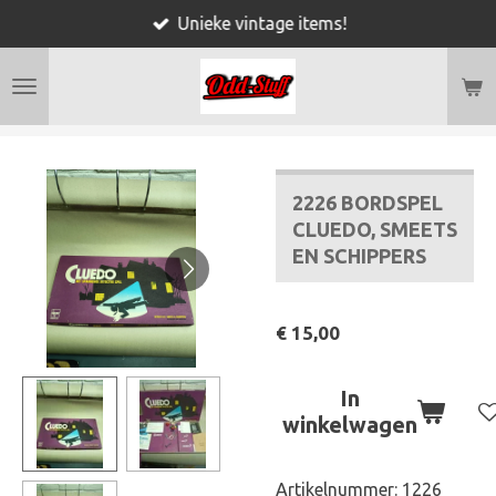
Unieke vintage items!
Ga
direct
naar
de
hoofdinhoud
2226 BORDSPEL
CLUEDO, SMEETS
EN SCHIPPERS
€ 15,00
In
winkelwagen
Artikelnummer:
1226