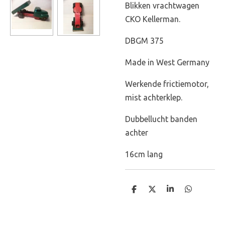
Blikken vrachtwagen
CKO Kellerman.
DBGM 375
Made in West Germany
Werkende frictiemotor,
mist achterklep.
Dubbellucht banden
achter
16cm lang
D
D
S
D
e
e
h
e
l
e
a
l
e
l
r
e
n
e
n