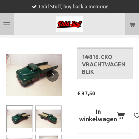
Odd Stuff, buy back a memory!
Ga
direct
naar
de
hoofdinhoud
1#816. CKO
VRACHTWAGEN
BLIK
€ 37,50
In
winkelwagen