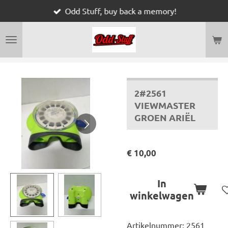
Odd Stuff, buy back a memory!
Ga
direct
naar
de
hoofdinhoud
2#2561
VIEWMASTER
GROEN ARIËL
€ 10,00
In
winkelwagen
Artikelnummer:
2561