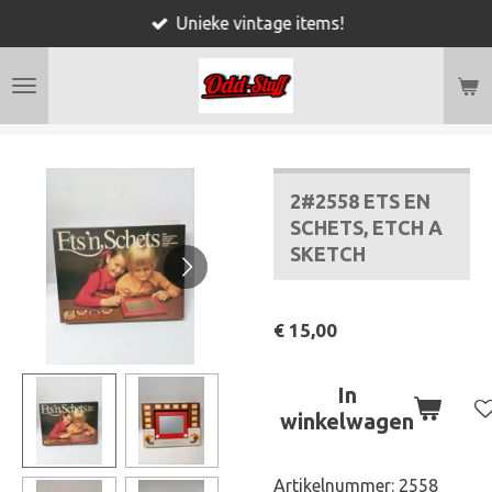
Unieke vintage items!
Ga
direct
naar
de
hoofdinhoud
2#2558 ETS EN
SCHETS, ETCH A
SKETCH
€ 15,00
In
winkelwagen
Artikelnummer:
2558