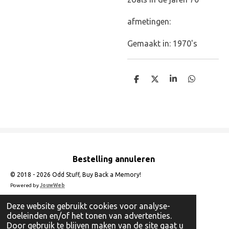
afmetingen:
Gemaakt in: 1970's
D
D
S
D
e
e
h
e
l
e
a
l
e
l
r
e
n
e
n
Bestelling annuleren
© 2018 - 2026 Odd Stuff, Buy Back a Memory!
Powered by
JouwWeb
Deze website gebruikt cookies voor analyse-
doeleinden en/of het tonen van advertenties.
Door gebruik te blijven maken van de site gaat u