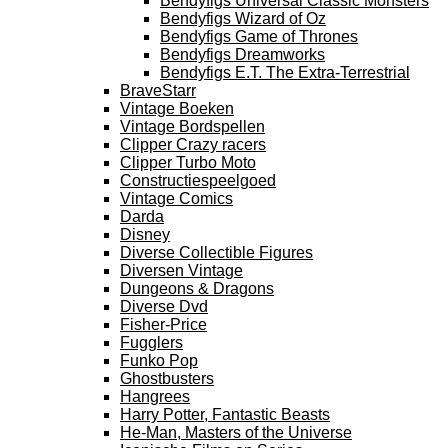
Bendyfigs Universal Classic Monsters
Bendyfigs Wizard of Oz
Bendyfigs Game of Thrones
Bendyfigs Dreamworks
Bendyfigs E.T. The Extra-Terrestrial
BraveStarr
Vintage Boeken
Vintage Bordspellen
Clipper Crazy racers
Clipper Turbo Moto
Constructiespeelgoed
Vintage Comics
Darda
Disney
Diverse Collectible Figures
Diversen Vintage
Dungeons & Dragons
Diverse Dvd
Fisher-Price
Fugglers
Funko Pop
Ghostbusters
Hangrees
Harry Potter, Fantastic Beasts
He-Man, Masters of the Universe