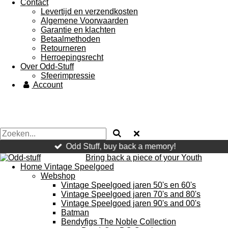
Contact
Levertijd en verzendkosten
Algemene Voorwaarden
Garantie en klachten
Betaalmethoden
Retourneren
Herroepingsrecht
Over Odd-Stuff
Sfeerimpressie
Account
Odd Stuff, buy back a memory!
Bring
back a piece of your Youth
Home Vintage Speelgoed
Webshop
Vintage Speelgoed jaren 50's en 60's
Vintage Speelgoed jaren 70's and 80's
Vintage Speelgoed jaren 90's and 00's
Batman
Bendyfigs The Noble Collection