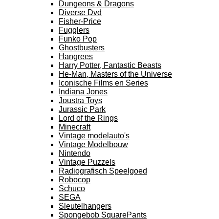
Dungeons & Dragons
Diverse Dvd
Fisher-Price
Fugglers
Funko Pop
Ghostbusters
Hangrees
Harry Potter, Fantastic Beasts
He-Man, Masters of the Universe
Iconische Films en Series
Indiana Jones
Joustra Toys
Jurassic Park
Lord of the Rings
Minecraft
Vintage modelauto's
Vintage Modelbouw
Nintendo
Vintage Puzzels
Radiografisch Speelgoed
Robocop
Schuco
SEGA
Sleutelhangers
Spongebob SquarePants