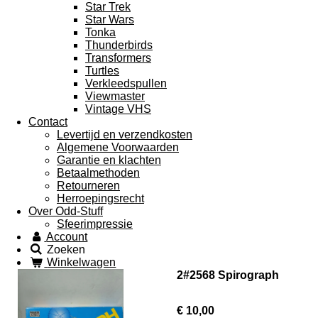
Star Trek
Star Wars
Tonka
Thunderbirds
Transformers
Turtles
Verkleedspullen
Viewmaster
Vintage VHS
Contact
Levertijd en verzendkosten
Algemene Voorwaarden
Garantie en klachten
Betaalmethoden
Retourneren
Herroepingsrecht
Over Odd-Stuff
Sfeerimpressie
Account
Zoeken
Winkelwagen
2#2568 Spirograph
€ 10,00