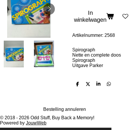
In
winkelwagen
Artikelnummer:
2568
Spirograph
Nette en complete doos
Spirograph
Uitgave Parker
D
D
S
D
e
e
h
e
l
e
a
l
e
l
r
e
n
e
n
Bestelling annuleren
© 2018 - 2026 Odd Stuff, Buy Back a Memory!
Powered by
JouwWeb