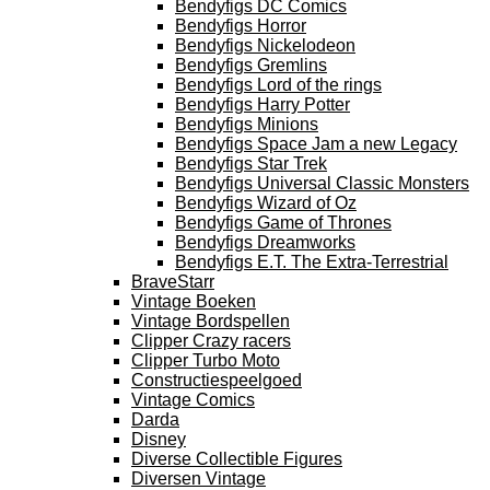
Bendyfigs DC Comics
Bendyfigs Horror
Bendyfigs Nickelodeon
Bendyfigs Gremlins
Bendyfigs Lord of the rings
Bendyfigs Harry Potter
Bendyfigs Minions
Bendyfigs Space Jam a new Legacy
Bendyfigs Star Trek
Bendyfigs Universal Classic Monsters
Bendyfigs Wizard of Oz
Bendyfigs Game of Thrones
Bendyfigs Dreamworks
Bendyfigs E.T. The Extra-Terrestrial
BraveStarr
Vintage Boeken
Vintage Bordspellen
Clipper Crazy racers
Clipper Turbo Moto
Constructiespeelgoed
Vintage Comics
Darda
Disney
Diverse Collectible Figures
Diversen Vintage