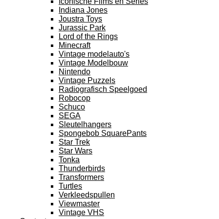
Iconische Films en Series
Indiana Jones
Joustra Toys
Jurassic Park
Lord of the Rings
Minecraft
Vintage modelauto's
Vintage Modelbouw
Nintendo
Vintage Puzzels
Radiografisch Speelgoed
Robocop
Schuco
SEGA
Sleutelhangers
Spongebob SquarePants
Star Trek
Star Wars
Tonka
Thunderbirds
Transformers
Turtles
Verkleedspullen
Viewmaster
Vintage VHS