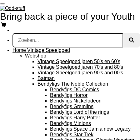
Ga
direct
Bring
back a piece of your Youth
naar
de
hoofdinhoud
Home Vintage Speelgoed
Webshop
Vintage Speelgoed jaren 50's en 60's
Vintage Speelgoed jaren 70's and 80's
Vintage Speelgoed jaren 90's and 00's
Batman
Bendyfigs The Noble Collection
Bendyfigs DC Comics
Bendyfigs Horror
Bendyfigs Nickelodeon
Bendyfigs Gremlins
Bendyfigs Lord of the rings
Bendyfigs Harry Potter
Bendyfigs Minions
Bendyfigs Space Jam a new Legacy
Bendyfigs Star Trek