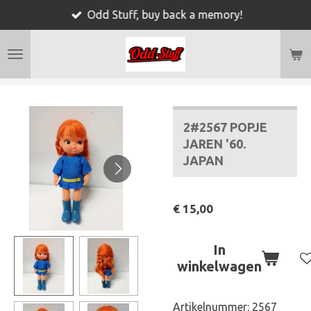
Odd Stuff, buy back a memory!
Ga
direct
naar
de
hoofdinhoud
2#2567 POPJE
JAREN '60.
JAPAN
€ 15,00
In
winkelwagen
Artikelnummer:
2567