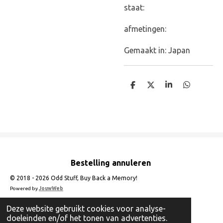
staat:
afmetingen:
Gemaakt in: Japan
D
D
S
D
e
e
h
e
l
e
a
l
e
l
r
e
n
e
n
Bestelling annuleren
© 2018 - 2026 Odd Stuff, Buy Back a Memory!
Powered by
JouwWeb
Deze website gebruikt cookies voor analyse-
doeleinden en/of het tonen van advertenties.