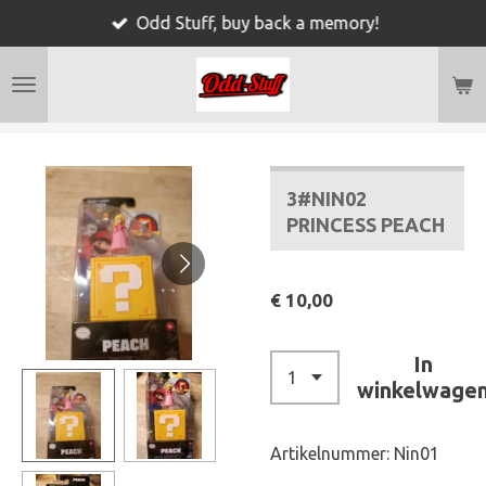
Odd Stuff, buy back a memory!
Ga
direct
naar
de
hoofdinhoud
3#NIN02
PRINCESS PEACH
€ 10,00
In
winkelwage
Artikelnummer:
Nin01