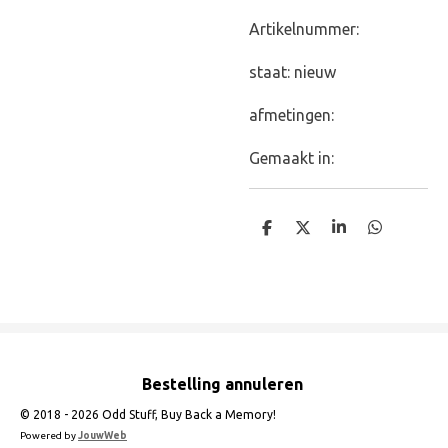
Artikelnummer:
staat: nieuw
afmetingen:
Gemaakt in:
D
D
S
D
e
e
h
e
l
e
a
l
e
l
r
e
n
e
n
Bestelling annuleren
© 2018 - 2026 Odd Stuff, Buy Back a Memory!
Powered by
JouwWeb