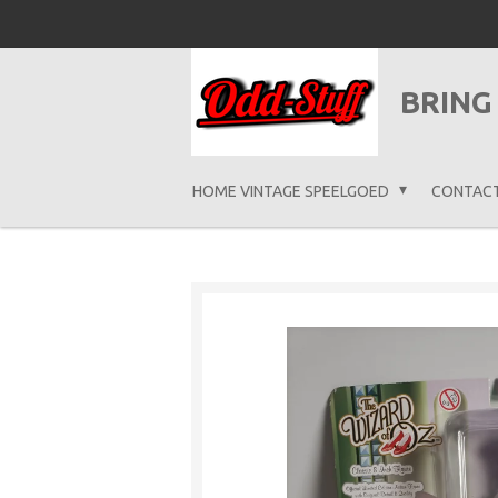
Ga
direct
naar
BRING
de
hoofdinhoud
HOME VINTAGE SPEELGOED
CONTAC