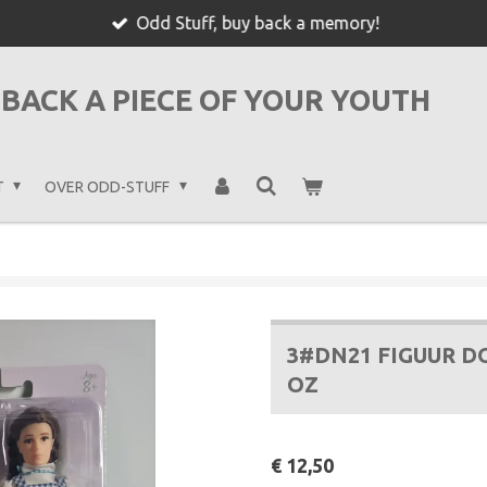
Odd Stuff, buy back a memory!
BACK A PIECE OF YOUR YOUTH
T
OVER ODD-STUFF
3#DN21 FIGUUR 
OZ
€ 12,50