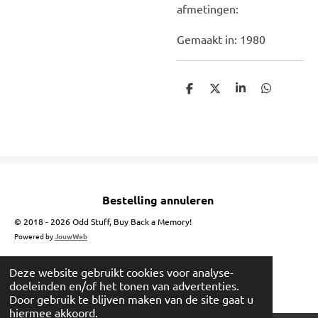
afmetingen:
Gemaakt in: 1980
D
D
S
D
e
e
h
e
l
e
a
l
e
l
r
e
n
e
n
Bestelling annuleren
© 2018 - 2026 Odd Stuff, Buy Back a Memory!
Powered by
JouwWeb
Deze website gebruikt cookies voor analyse-
doeleinden en/of het tonen van advertenties.
Door gebruik te blijven maken van de site gaat u
hiermee akkoord.