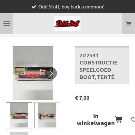
Odd Stuff, buy back a memory!
Ga
direct
naar
de
hoofdinhoud
2#2541
CONSTRUCTIE
SPEELGOED
BOOT, TENTÉ
€ 7,00
In
winkelwagen