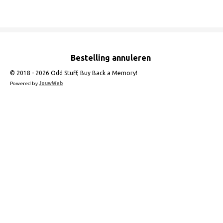
e
l
r
e
n
e
n
Bestelling annuleren
© 2018 - 2026 Odd Stuff, Buy Back a Memory!
Powered by
JouwWeb