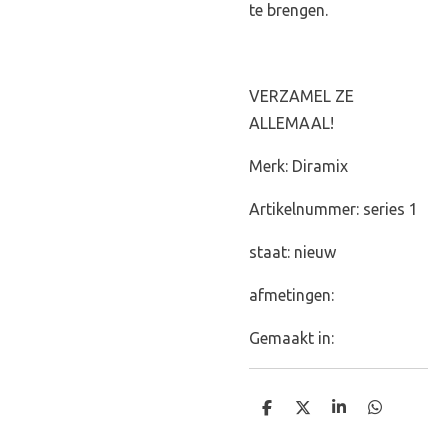
te brengen.
VERZAMEL ZE
ALLEMAAL!
Merk: Diramix
Artikelnummer: series 1
staat: nieuw
afmetingen:
Gemaakt in:
D
D
S
D
e
e
h
e
l
e
a
l