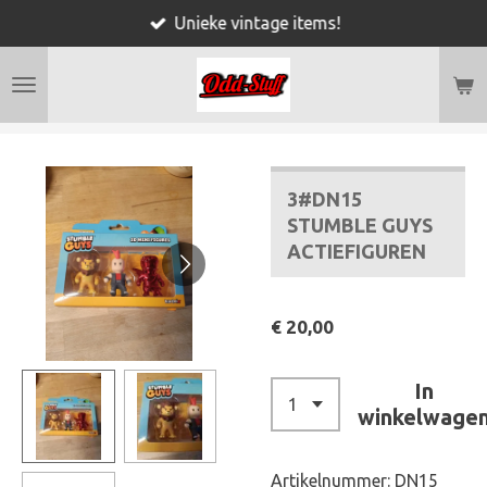
Unieke vintage items!
Ga
direct
naar
de
hoofdinhoud
3#DN15
STUMBLE GUYS
ACTIEFIGUREN
€ 20,00
In
winkelwage
Artikelnummer:
DN15